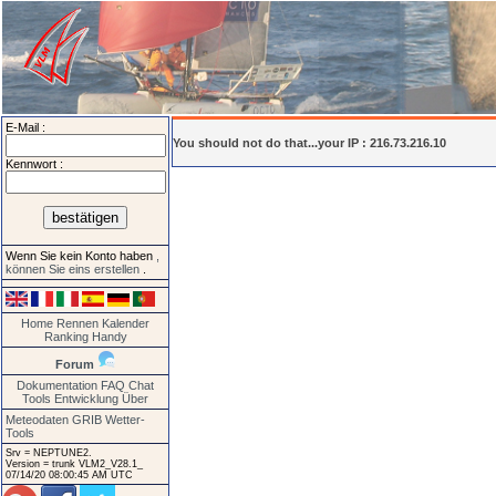
E-Mail :
You should not do that...your IP : 216.73.216.10
Kennwort :
Wenn Sie kein Konto haben
,
können Sie eins erstellen
.
Home
Rennen
Kalender
Ranking
Handy
Forum
Dokumentation
FAQ
Chat
Tools
Entwicklung
Über
Meteodaten GRIB
Wetter-
Tools
Srv = NEPTUNE2.
Version = trunk VLM2_V28.1_
07/14/20 08:00:45 AM UTC