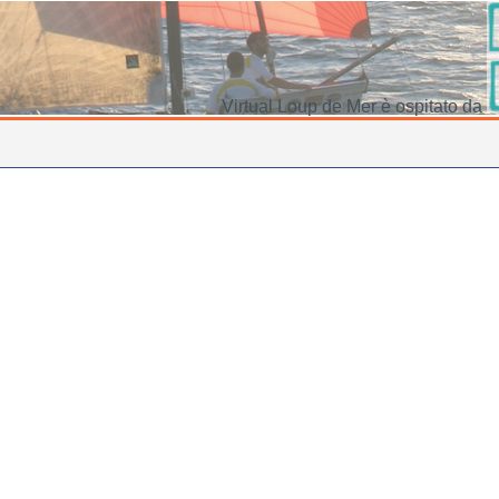
Virtual Loup de Mer è ospitato da