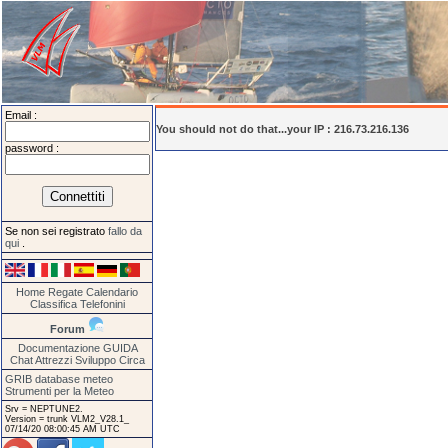
Email :
You should not do that...your IP : 216.73.216.136
password :
Se non sei registrato
fallo da
qui
.
Home
Regate
Calendario
Classifica
Telefonini
Forum
Documentazione
GUIDA
Chat
Attrezzi
Sviluppo
Circa
GRIB database meteo
Strumenti per la Meteo
Srv = NEPTUNE2.
Version = trunk VLM2_V28.1_
07/14/20 08:00:45 AM UTC