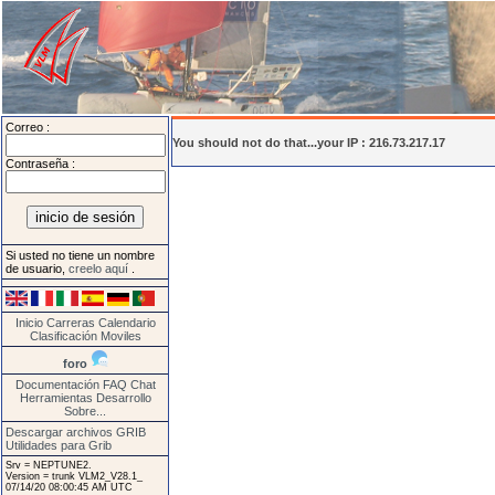
Correo :
You should not do that...your IP : 216.73.217.17
Contraseña :
Si usted no tiene un nombre
de usuario,
creelo aquí
.
Inicio
Carreras
Calendario
Clasificación
Moviles
foro
Documentación
FAQ
Chat
Herramientas
Desarrollo
Sobre...
Descargar archivos GRIB
Utilidades para Grib
Srv = NEPTUNE2.
Version = trunk VLM2_V28.1_
07/14/20 08:00:45 AM UTC