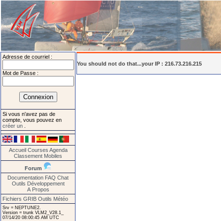
Adresse de courriel :
You should not do that...your IP : 216.73.216.215
Mot de Passe :
Si vous n'avez pas de
compte, vous pouvez en
créer un
.
Accueil
Courses
Agenda
Classement
Mobiles
Forum
Documentation
FAQ
Chat
Outils
Développement
A Propos
Fichiers GRIB
Outils Météo
Srv = NEPTUNE2.
Version = trunk VLM2_V28.1_
07/14/20 08:00:45 AM UTC