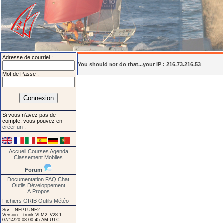
Adresse de courriel :
You should not do that...your IP : 216.73.216.53
Mot de Passe :
Si vous n'avez pas de
compte, vous pouvez en
créer un
.
Accueil
Courses
Agenda
Classement
Mobiles
Forum
Documentation
FAQ
Chat
Outils
Développement
A Propos
Fichiers GRIB
Outils Météo
Srv = NEPTUNE2.
Version = trunk VLM2_V28.1_
07/14/20 08:00:45 AM UTC