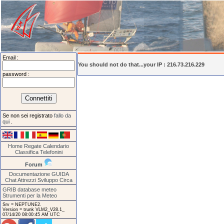
Email :
You should not do that...your IP : 216.73.216.229
password :
Se non sei registrato
fallo da
qui
.
Home
Regate
Calendario
Classifica
Telefonini
Forum
Documentazione
GUIDA
Chat
Attrezzi
Sviluppo
Circa
GRIB database meteo
Strumenti per la Meteo
Srv = NEPTUNE2.
Version = trunk VLM2_V28.1_
07/14/20 08:00:45 AM UTC