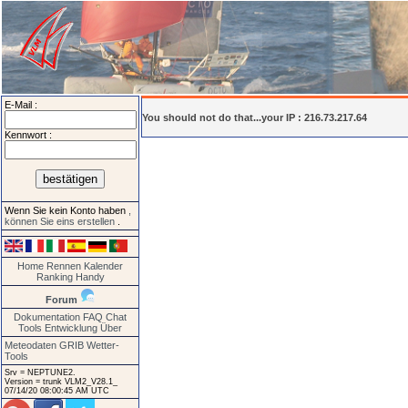
E-Mail :
You should not do that...your IP : 216.73.217.64
Kennwort :
Wenn Sie kein Konto haben
,
können Sie eins erstellen
.
Home
Rennen
Kalender
Ranking
Handy
Forum
Dokumentation
FAQ
Chat
Tools
Entwicklung
Über
Meteodaten GRIB
Wetter-
Tools
Srv = NEPTUNE2.
Version = trunk VLM2_V28.1_
07/14/20 08:00:45 AM UTC