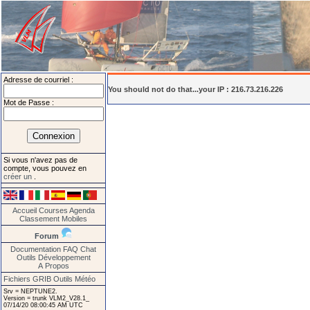
Adresse de courriel :
You should not do that...your IP : 216.73.216.226
Mot de Passe :
Si vous n'avez pas de
compte, vous pouvez en
créer un
.
Accueil
Courses
Agenda
Classement
Mobiles
Forum
Documentation
FAQ
Chat
Outils
Développement
A Propos
Fichiers GRIB
Outils Météo
Srv = NEPTUNE2.
Version = trunk VLM2_V28.1_
07/14/20 08:00:45 AM UTC