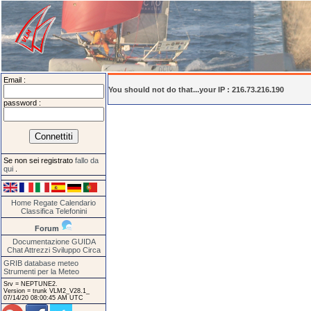
Email :
You should not do that...your IP : 216.73.216.190
password :
Se non sei registrato
fallo da
qui
.
Home
Regate
Calendario
Classifica
Telefonini
Forum
Documentazione
GUIDA
Chat
Attrezzi
Sviluppo
Circa
GRIB database meteo
Strumenti per la Meteo
Srv = NEPTUNE2.
Version = trunk VLM2_V28.1_
07/14/20 08:00:45 AM UTC