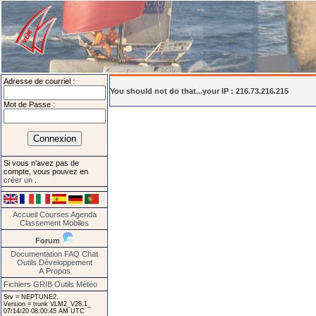
Adresse de courriel :
You should not do that...your IP : 216.73.216.215
Mot de Passe :
Si vous n'avez pas de
compte, vous pouvez en
créer un
.
Accueil
Courses
Agenda
Classement
Mobiles
Forum
Documentation
FAQ
Chat
Outils
Développement
A Propos
Fichiers GRIB
Outils Météo
Srv = NEPTUNE2.
Version = trunk VLM2_V28.1_
07/14/20 08:00:45 AM UTC