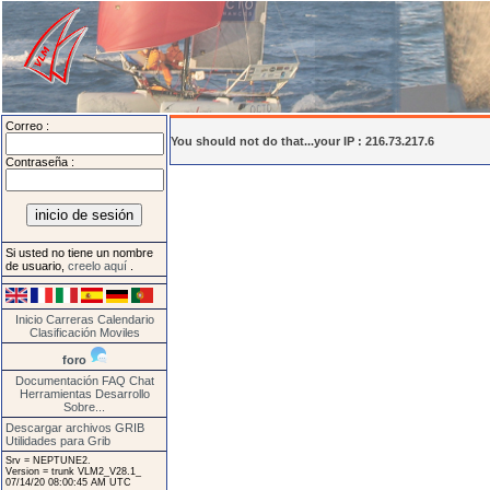
Correo :
You should not do that...your IP : 216.73.217.6
Contraseña :
Si usted no tiene un nombre
de usuario,
creelo aquí
.
Inicio
Carreras
Calendario
Clasificación
Moviles
foro
Documentación
FAQ
Chat
Herramientas
Desarrollo
Sobre...
Descargar archivos GRIB
Utilidades para Grib
Srv = NEPTUNE2.
Version = trunk VLM2_V28.1_
07/14/20 08:00:45 AM UTC