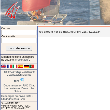
Correo :
You should not do that...your IP : 216.73.216.184
Contraseña :
Si usted no tiene un nombre
de usuario,
creelo aquí
.
Inicio
Carreras
Calendario
Clasificación
Moviles
foro
Documentación
FAQ
Chat
Herramientas
Desarrollo
Sobre...
Descargar archivos GRIB
Utilidades para Grib
Srv = NEPTUNE2.
Version = trunk VLM2_V28.1_
07/14/20 08:00:45 AM UTC