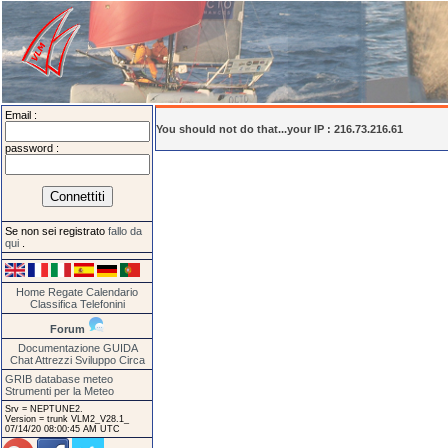
Email :
You should not do that...your IP : 216.73.216.61
password :
Se non sei registrato
fallo da
qui
.
Home
Regate
Calendario
Classifica
Telefonini
Forum
Documentazione
GUIDA
Chat
Attrezzi
Sviluppo
Circa
GRIB database meteo
Strumenti per la Meteo
Srv = NEPTUNE2.
Version = trunk VLM2_V28.1_
07/14/20 08:00:45 AM UTC