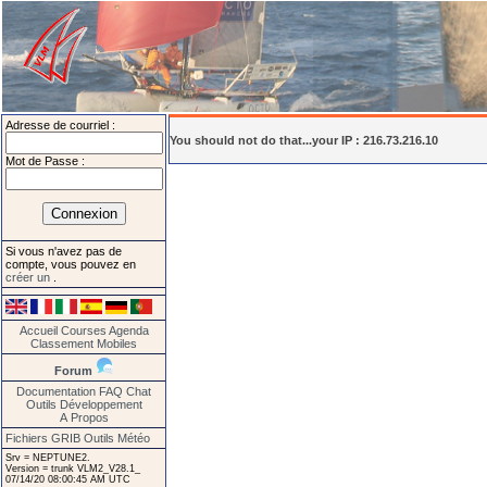
Adresse de courriel :
You should not do that...your IP : 216.73.216.10
Mot de Passe :
Si vous n'avez pas de
compte, vous pouvez en
créer un
.
Accueil
Courses
Agenda
Classement
Mobiles
Forum
Documentation
FAQ
Chat
Outils
Développement
A Propos
Fichiers GRIB
Outils Météo
Srv = NEPTUNE2.
Version = trunk VLM2_V28.1_
07/14/20 08:00:45 AM UTC