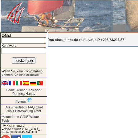
E-Mail :
You should not do that...your IP : 216.73.216.57
Kennwort :
Wenn Sie kein Konto haben
,
können Sie eins erstellen
.
Home
Rennen
Kalender
Ranking
Handy
Forum
Dokumentation
FAQ
Chat
Tools
Entwicklung
Über
Meteodaten GRIB
Wetter-
Tools
Srv = NEPTUNE2.
Version = trunk VLM2_V28.1_
07/14/20 08:00:45 AM UTC