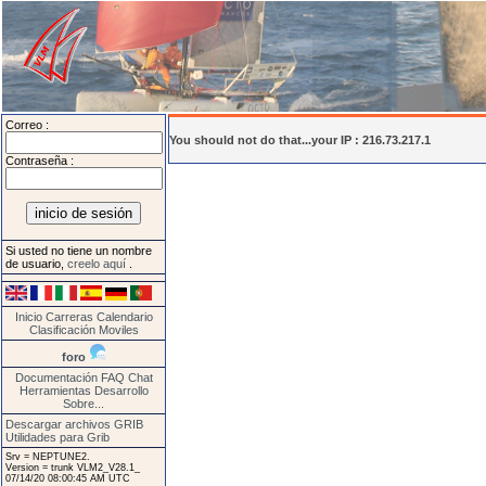
Correo :
You should not do that...your IP : 216.73.217.1
Contraseña :
Si usted no tiene un nombre
de usuario,
creelo aquí
.
Inicio
Carreras
Calendario
Clasificación
Moviles
foro
Documentación
FAQ
Chat
Herramientas
Desarrollo
Sobre...
Descargar archivos GRIB
Utilidades para Grib
Srv = NEPTUNE2.
Version = trunk VLM2_V28.1_
07/14/20 08:00:45 AM UTC