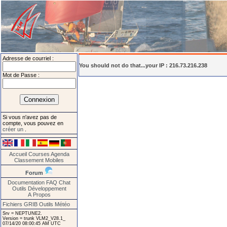
Adresse de courriel :
You should not do that...your IP : 216.73.216.238
Mot de Passe :
Si vous n'avez pas de
compte, vous pouvez en
créer un
.
Accueil
Courses
Agenda
Classement
Mobiles
Forum
Documentation
FAQ
Chat
Outils
Développement
A Propos
Fichiers GRIB
Outils Météo
Srv = NEPTUNE2.
Version = trunk VLM2_V28.1_
07/14/20 08:00:45 AM UTC