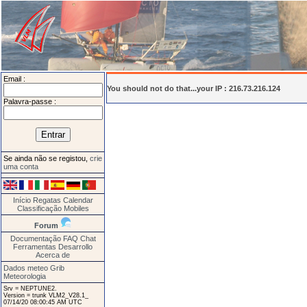
Email :
You should not do that...your IP : 216.73.216.124
Palavra-passe :
Se ainda não se registou,
crie
uma conta
Início
Regatas
Calendar
Classificação
Mobiles
Forum
Documentação
FAQ
Chat
Ferramentas
Desarrollo
Acerca de
Dados meteo Grib
Meteorologia
Srv = NEPTUNE2.
Version = trunk VLM2_V28.1_
07/14/20 08:00:45 AM UTC