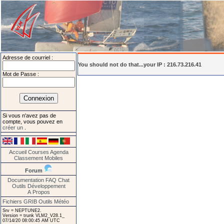
Adresse de courriel :
You should not do that...your IP : 216.73.216.41
Mot de Passe :
Si vous n'avez pas de
compte, vous pouvez en
créer un
.
Accueil
Courses
Agenda
Classement
Mobiles
Forum
Documentation
FAQ
Chat
Outils
Développement
A Propos
Fichiers GRIB
Outils Météo
Srv = NEPTUNE2.
Version = trunk VLM2_V28.1_
07/14/20 08:00:45 AM UTC