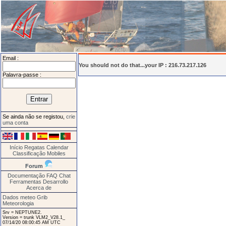
Email :
You should not do that...your IP : 216.73.217.126
Palavra-passe :
Se ainda não se registou,
crie
uma conta
Início
Regatas
Calendar
Classificação
Mobiles
Forum
Documentação
FAQ
Chat
Ferramentas
Desarrollo
Acerca de
Dados meteo Grib
Meteorologia
Srv = NEPTUNE2.
Version = trunk VLM2_V28.1_
07/14/20 08:00:45 AM UTC