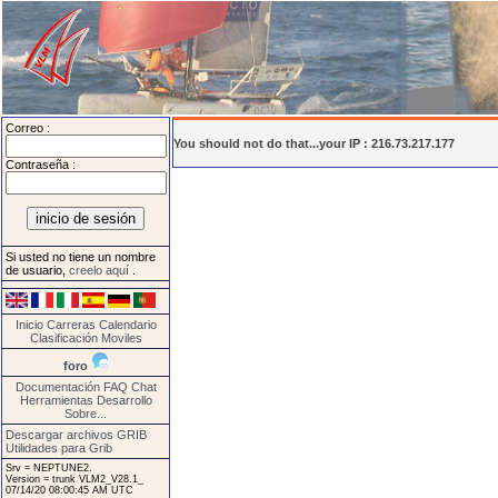
Correo :
You should not do that...your IP : 216.73.217.177
Contraseña :
Si usted no tiene un nombre
de usuario,
creelo aquí
.
Inicio
Carreras
Calendario
Clasificación
Moviles
foro
Documentación
FAQ
Chat
Herramientas
Desarrollo
Sobre...
Descargar archivos GRIB
Utilidades para Grib
Srv = NEPTUNE2.
Version = trunk VLM2_V28.1_
07/14/20 08:00:45 AM UTC