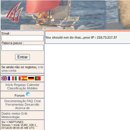
Email :
You should not do that...your IP : 216.73.217.37
Palavra-passe :
Se ainda não se registou,
crie
uma conta
Início
Regatas
Calendar
Classificação
Mobiles
Forum
Documentação
FAQ
Chat
Ferramentas
Desarrollo
Acerca de
Dados meteo Grib
Meteorologia
Srv = NEPTUNE2.
Version = trunk VLM2_V28.1_
07/14/20 08:00:45 AM UTC