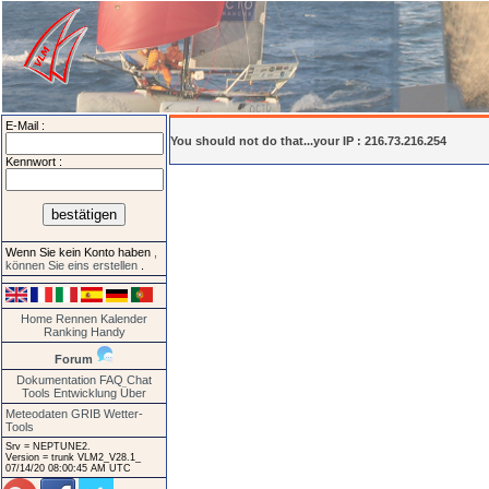
E-Mail :
You should not do that...your IP : 216.73.216.254
Kennwort :
Wenn Sie kein Konto haben
,
können Sie eins erstellen
.
Home
Rennen
Kalender
Ranking
Handy
Forum
Dokumentation
FAQ
Chat
Tools
Entwicklung
Über
Meteodaten GRIB
Wetter-
Tools
Srv = NEPTUNE2.
Version = trunk VLM2_V28.1_
07/14/20 08:00:45 AM UTC