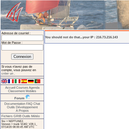
Adresse de courriel :
You should not do that...your IP : 216.73.216.143
Mot de Passe :
Si vous n'avez pas de
compte, vous pouvez en
créer un
.
Accueil
Courses
Agenda
Classement
Mobiles
Forum
Documentation
FAQ
Chat
Outils
Développement
A Propos
Fichiers GRIB
Outils Météo
Srv = NEPTUNE2.
Version = trunk VLM2_V28.1_
07/14/20 08:00:45 AM UTC