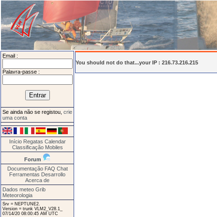
Email :
You should not do that...your IP : 216.73.216.215
Palavra-passe :
Se ainda não se registou,
crie
uma conta
Início
Regatas
Calendar
Classificação
Mobiles
Forum
Documentação
FAQ
Chat
Ferramentas
Desarrollo
Acerca de
Dados meteo Grib
Meteorologia
Srv = NEPTUNE2.
Version = trunk VLM2_V28.1_
07/14/20 08:00:45 AM UTC