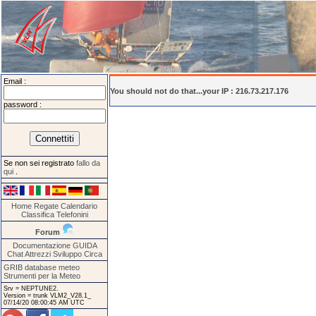
Email :
You should not do that...your IP : 216.73.217.176
password :
Se non sei registrato
fallo da
qui
.
Home
Regate
Calendario
Classifica
Telefonini
Forum
Documentazione
GUIDA
Chat
Attrezzi
Sviluppo
Circa
GRIB database meteo
Strumenti per la Meteo
Srv = NEPTUNE2.
Version = trunk VLM2_V28.1_
07/14/20 08:00:45 AM UTC