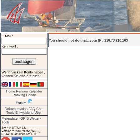
E-Mail :
You should not do that...your IP : 216.73.216.163
Kennwort :
Wenn Sie kein Konto haben
,
können Sie eins erstellen
.
Home
Rennen
Kalender
Ranking
Handy
Forum
Dokumentation
FAQ
Chat
Tools
Entwicklung
Über
Meteodaten GRIB
Wetter-
Tools
Srv = NEPTUNE2.
Version = trunk VLM2_V28.1_
07/14/20 08:00:45 AM UTC