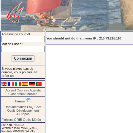
Adresse de courriel :
You should not do that...your IP : 216.73.216.110
Mot de Passe :
Si vous n'avez pas de
compte, vous pouvez en
créer un
.
Accueil
Courses
Agenda
Classement
Mobiles
Forum
Documentation
FAQ
Chat
Outils
Développement
A Propos
Fichiers GRIB
Outils Météo
Srv = NEPTUNE2.
Version = trunk VLM2_V28.1_
07/14/20 08:00:45 AM UTC