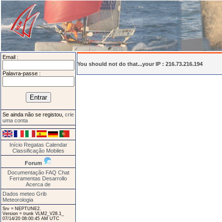
Email :
You should not do that...your IP : 216.73.216.194
Palavra-passe :
Se ainda não se registou,
crie
uma conta
Início
Regatas
Calendar
Classificação
Mobiles
Forum
Documentação
FAQ
Chat
Ferramentas
Desarrollo
Acerca de
Dados meteo Grib
Meteorologia
Srv = NEPTUNE2.
Version = trunk VLM2_V28.1_
07/14/20 08:00:45 AM UTC