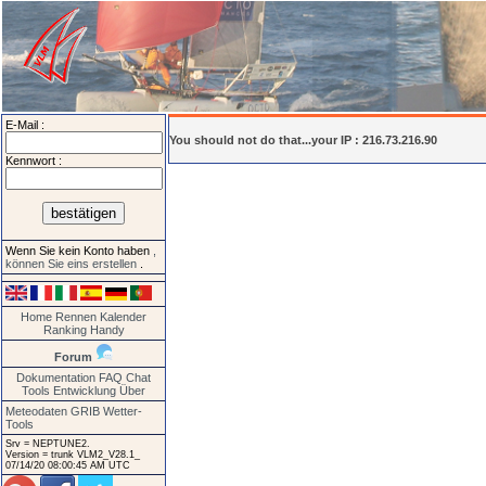
E-Mail :
You should not do that...your IP : 216.73.216.90
Kennwort :
Wenn Sie kein Konto haben
,
können Sie eins erstellen
.
Home
Rennen
Kalender
Ranking
Handy
Forum
Dokumentation
FAQ
Chat
Tools
Entwicklung
Über
Meteodaten GRIB
Wetter-
Tools
Srv = NEPTUNE2.
Version = trunk VLM2_V28.1_
07/14/20 08:00:45 AM UTC