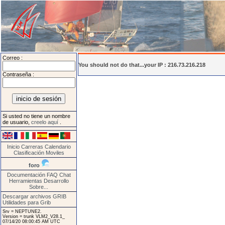
Correo :
You should not do that...your IP : 216.73.216.218
Contraseña :
Si usted no tiene un nombre
de usuario,
creelo aquí
.
Inicio
Carreras
Calendario
Clasificación
Moviles
foro
Documentación
FAQ
Chat
Herramientas
Desarrollo
Sobre...
Descargar archivos GRIB
Utilidades para Grib
Srv = NEPTUNE2.
Version = trunk VLM2_V28.1_
07/14/20 08:00:45 AM UTC