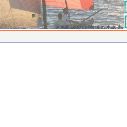
Virtual Loup de Mer è ospitato da