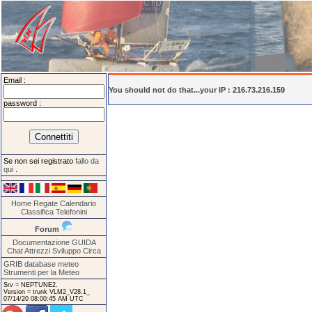
Email :
You should not do that...your IP : 216.73.216.159
password :
Se non sei registrato
fallo da
qui
.
Home
Regate
Calendario
Classifica
Telefonini
Forum
Documentazione
GUIDA
Chat
Attrezzi
Sviluppo
Circa
GRIB database meteo
Strumenti per la Meteo
Srv = NEPTUNE2.
Version = trunk VLM2_V28.1_
07/14/20 08:00:45 AM UTC