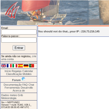
Email :
You should not do that...your IP : 216.73.216.145
Palavra-passe :
Se ainda não se registou,
crie
uma conta
Início
Regatas
Calendar
Classificação
Mobiles
Forum
Documentação
FAQ
Chat
Ferramentas
Desarrollo
Acerca de
Dados meteo Grib
Meteorologia
Srv = NEPTUNE2.
Version = trunk VLM2_V28.1_
07/14/20 08:00:45 AM UTC