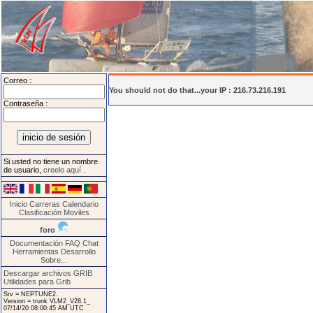
Correo :
You should not do that...your IP : 216.73.216.191
Contraseña :
Si usted no tiene un nombre
de usuario,
creelo aquí
.
Inicio
Carreras
Calendario
Clasificación
Moviles
foro
Documentación
FAQ
Chat
Herramientas
Desarrollo
Sobre...
Descargar archivos GRIB
Utilidades para Grib
Srv = NEPTUNE2.
Version = trunk VLM2_V28.1_
07/14/20 08:00:45 AM UTC