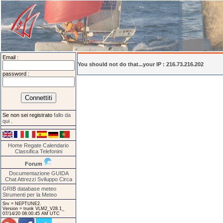
Email :
You should not do that...your IP : 216.73.216.202
password :
Se non sei registrato
fallo da
qui
.
Home
Regate
Calendario
Classifica
Telefonini
Forum
Documentazione
GUIDA
Chat
Attrezzi
Sviluppo
Circa
GRIB database meteo
Strumenti per la Meteo
Srv = NEPTUNE2.
Version = trunk VLM2_V28.1_
07/14/20 08:00:45 AM UTC