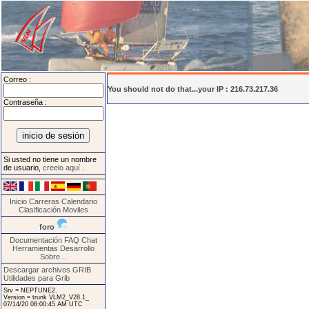
Correo :
You should not do that...your IP : 216.73.217.36
Contraseña :
Si usted no tiene un nombre
de usuario,
creelo aquí
.
Inicio
Carreras
Calendario
Clasificación
Moviles
foro
Documentación
FAQ
Chat
Herramientas
Desarrollo
Sobre...
Descargar archivos GRIB
Utilidades para Grib
Srv = NEPTUNE2.
Version = trunk VLM2_V28.1_
07/14/20 08:00:45 AM UTC