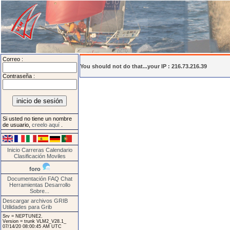
Correo :
You should not do that...your IP : 216.73.216.39
Contraseña :
Si usted no tiene un nombre
de usuario,
creelo aquí
.
Inicio
Carreras
Calendario
Clasificación
Moviles
foro
Documentación
FAQ
Chat
Herramientas
Desarrollo
Sobre...
Descargar archivos GRIB
Utilidades para Grib
Srv = NEPTUNE2.
Version = trunk VLM2_V28.1_
07/14/20 08:00:45 AM UTC