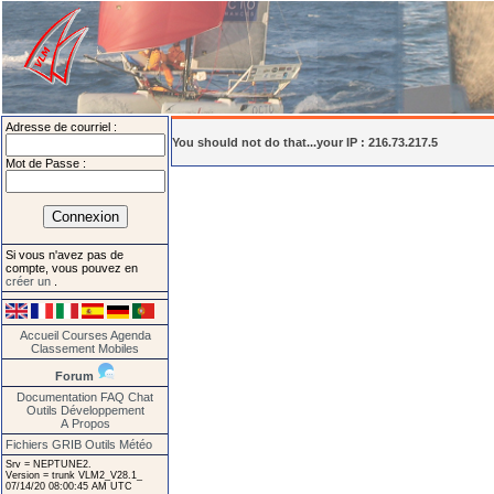
Adresse de courriel :
You should not do that...your IP : 216.73.217.5
Mot de Passe :
Si vous n'avez pas de
compte, vous pouvez en
créer un
.
Accueil
Courses
Agenda
Classement
Mobiles
Forum
Documentation
FAQ
Chat
Outils
Développement
A Propos
Fichiers GRIB
Outils Météo
Srv = NEPTUNE2.
Version = trunk VLM2_V28.1_
07/14/20 08:00:45 AM UTC