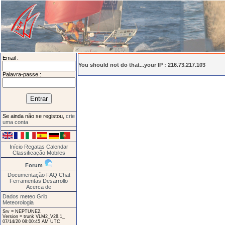
Email :
You should not do that...your IP : 216.73.217.103
Palavra-passe :
Se ainda não se registou,
crie
uma conta
Início
Regatas
Calendar
Classificação
Mobiles
Forum
Documentação
FAQ
Chat
Ferramentas
Desarrollo
Acerca de
Dados meteo Grib
Meteorologia
Srv = NEPTUNE2.
Version = trunk VLM2_V28.1_
07/14/20 08:00:45 AM UTC