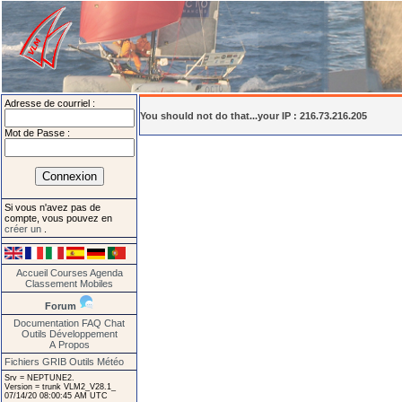
Adresse de courriel :
You should not do that...your IP : 216.73.216.205
Mot de Passe :
Si vous n'avez pas de
compte, vous pouvez en
créer un
.
Accueil
Courses
Agenda
Classement
Mobiles
Forum
Documentation
FAQ
Chat
Outils
Développement
A Propos
Fichiers GRIB
Outils Météo
Srv = NEPTUNE2.
Version = trunk VLM2_V28.1_
07/14/20 08:00:45 AM UTC