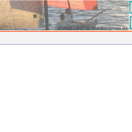
Virtual Loup de Mer è ospitato da