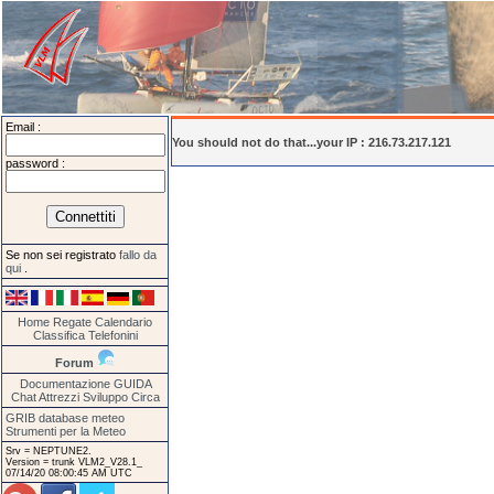
Email :
You should not do that...your IP : 216.73.217.121
password :
Se non sei registrato
fallo da
qui
.
Home
Regate
Calendario
Classifica
Telefonini
Forum
Documentazione
GUIDA
Chat
Attrezzi
Sviluppo
Circa
GRIB database meteo
Strumenti per la Meteo
Srv = NEPTUNE2.
Version = trunk VLM2_V28.1_
07/14/20 08:00:45 AM UTC