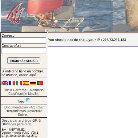
Correo :
You should not do that...your IP : 216.73.216.183
Contraseña :
Si usted no tiene un nombre
de usuario,
creelo aquí
.
Inicio
Carreras
Calendario
Clasificación
Moviles
foro
Documentación
FAQ
Chat
Herramientas
Desarrollo
Sobre...
Descargar archivos GRIB
Utilidades para Grib
Srv = NEPTUNE2.
Version = trunk VLM2_V28.1_
07/14/20 08:00:45 AM UTC