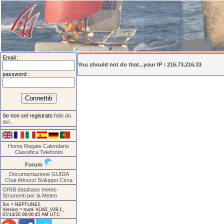
Email :
You should not do that...your IP : 216.73.216.33
password :
Se non sei registrato
fallo da
qui
.
Home
Regate
Calendario
Classifica
Telefonini
Forum
Documentazione
GUIDA
Chat
Attrezzi
Sviluppo
Circa
GRIB database meteo
Strumenti per la Meteo
Srv = NEPTUNE2.
Version = trunk VLM2_V28.1_
07/14/20 08:00:45 AM UTC