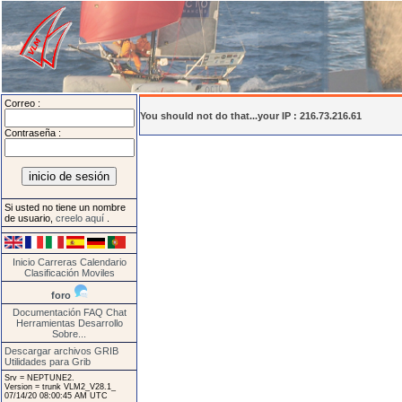
Correo :
You should not do that...your IP : 216.73.216.61
Contraseña :
Si usted no tiene un nombre
de usuario,
creelo aquí
.
Inicio
Carreras
Calendario
Clasificación
Moviles
foro
Documentación
FAQ
Chat
Herramientas
Desarrollo
Sobre...
Descargar archivos GRIB
Utilidades para Grib
Srv = NEPTUNE2.
Version = trunk VLM2_V28.1_
07/14/20 08:00:45 AM UTC