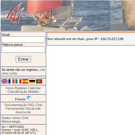
Email :
You should not do that...your IP : 216.73.217.139
Palavra-passe :
Se ainda não se registou,
crie
uma conta
Início
Regatas
Calendar
Classificação
Mobiles
Forum
Documentação
FAQ
Chat
Ferramentas
Desarrollo
Acerca de
Dados meteo Grib
Meteorologia
Srv = NEPTUNE2.
Version = trunk VLM2_V28.1_
07/14/20 08:00:45 AM UTC