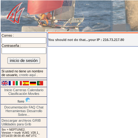
Correo :
You should not do that...your IP : 216.73.217.80
Contraseña :
Si usted no tiene un nombre
de usuario,
creelo aquí
.
Inicio
Carreras
Calendario
Clasificación
Moviles
foro
Documentación
FAQ
Chat
Herramientas
Desarrollo
Sobre...
Descargar archivos GRIB
Utilidades para Grib
Srv = NEPTUNE2.
Version = trunk VLM2_V28.1_
07/14/20 08:00:45 AM UTC