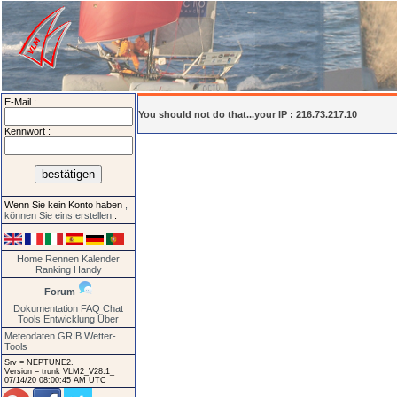
E-Mail :
You should not do that...your IP : 216.73.217.10
Kennwort :
Wenn Sie kein Konto haben
,
können Sie eins erstellen
.
Home
Rennen
Kalender
Ranking
Handy
Forum
Dokumentation
FAQ
Chat
Tools
Entwicklung
Über
Meteodaten GRIB
Wetter-
Tools
Srv = NEPTUNE2.
Version = trunk VLM2_V28.1_
07/14/20 08:00:45 AM UTC