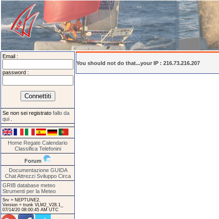
Email :
You should not do that...your IP : 216.73.216.207
password :
Se non sei registrato
fallo da
qui
.
Home
Regate
Calendario
Classifica
Telefonini
Forum
Documentazione
GUIDA
Chat
Attrezzi
Sviluppo
Circa
GRIB database meteo
Strumenti per la Meteo
Srv = NEPTUNE2.
Version = trunk VLM2_V28.1_
07/14/20 08:00:45 AM UTC