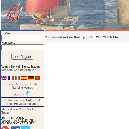
E-Mail :
You should not do that...your IP : 216.73.216.104
Kennwort :
Wenn Sie kein Konto haben
,
können Sie eins erstellen
.
Home
Rennen
Kalender
Ranking
Handy
Forum
Dokumentation
FAQ
Chat
Tools
Entwicklung
Über
Meteodaten GRIB
Wetter-
Tools
Srv = NEPTUNE2.
Version = trunk VLM2_V28.1_
07/14/20 08:00:45 AM UTC