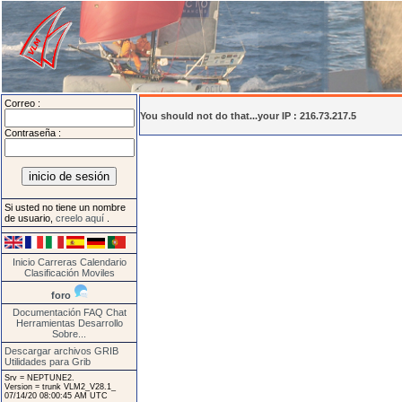
Correo :
You should not do that...your IP : 216.73.217.5
Contraseña :
Si usted no tiene un nombre
de usuario,
creelo aquí
.
Inicio
Carreras
Calendario
Clasificación
Moviles
foro
Documentación
FAQ
Chat
Herramientas
Desarrollo
Sobre...
Descargar archivos GRIB
Utilidades para Grib
Srv = NEPTUNE2.
Version = trunk VLM2_V28.1_
07/14/20 08:00:45 AM UTC